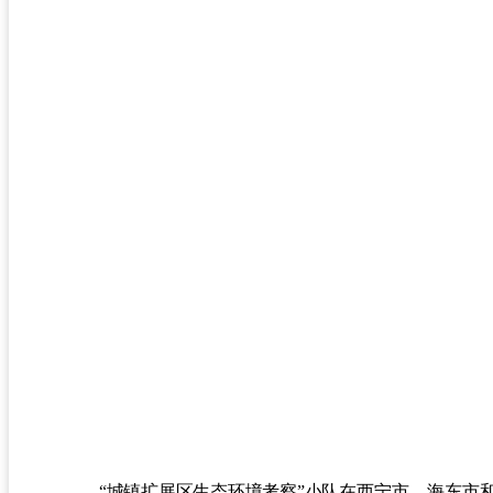
“
城镇扩展区生态环境考察
”小队
在西宁市、海东市