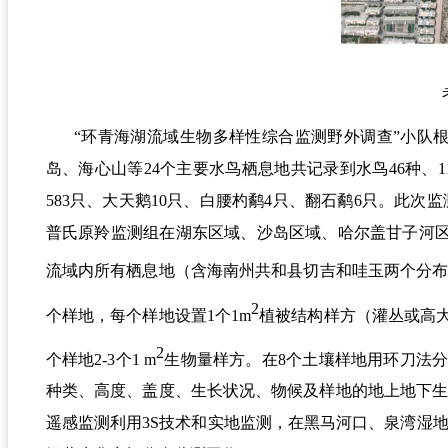
“环青海湖流域生物多样性综合监测野外调查”小队
岛、海心山等
24
个主要水鸟栖息地共记录到水鸟
46
种、
1
583
只、大天鹅
10
只、白腰杓鹬
4
只、翻石鹬
6
只。此次监
普
氏原羚监测组在湖东区域、沙岛区域、哈尔盖甘子河
流域内所有栖息地（含海南州共和县切吉和哇玉两个分
2
个样地，每个样地
设置
1
个
1
m
植被结构样方（灌丛或高
2
个样地
2-3
个
1
m
生物量样方。在
8
个土壤样地用环刀法
种类、高度、盖度、生长状况、物候及样地的地上地下
遥感监测利用
3S
技术和实地监测，在黑马河口、泉湾湿