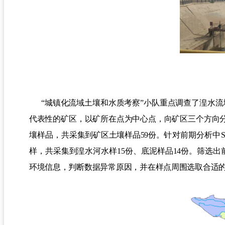
“
城镇化流域土壤和水质考察
”小队
重点
调查了湟水流
代表性的矿区，以矿所在点为中心点，向矿区三个方向
壤样品
，共采集到矿区土壤样品
5
9
份。
针对前期分析中
样，共采集到湟水河水样
1
5
份、底泥样品
1
4
份。筛选出
环境信息，判断数据异常原因，并在样点周围选取合适