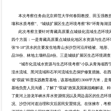
本
次考察任务由北京师范大学何春阳教授、田玉强教
壤和水质考察
”
、
“
城镇扩展区生态环境考察
”
和
“
环青海湖
此次考察主要针对青藏高原重点城镇化流域生态环境
四个方面：一是青藏高原重点城镇化地区水资源与生态环
张
“8·18”
洪水的主要发生地青山乡沙岱河沿岸植被、地形
品
59
份、林地土壤样品
8
份。三是城镇扩展区生态
环境调查
“
城市化流域水资源与生态环境考察
”
小队
从
青海省
西
湟水流域、黑河流域和
石羊河流域
生态保护修复措施。在
省“双碳”科普实践教育基地，该
基地面积
13000
平方米，是
基地负责人员沟通，了解了
“
双碳
”
政策及国家战略解读、科
了黄河上游龙羊峡水库水资源情况以及周边县区的生态环
况、沙岱河河道治理和灾后居民安置情况。
在张掖市，考